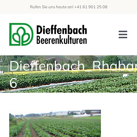
Zum
Rufen Sie uns heute an! +41 61 901 25 08
Inhalt
springen
Tog
Nav
Dieffenbach_Rhaba
START
ÜBER UNS
6
PRODUKTE
GALERIE
LINKS & DOWNLOADS
KONTAKTIEREN SIE UNS